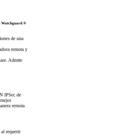
vos Watchguard ®
iones de una
adora remota y
ware. Admite
PN IPSec de
 mejor
manera remota
al requerir