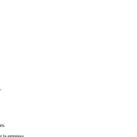
.
es.
r la empresa.