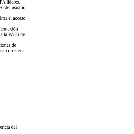
FA líderes.
vo del usuario
itar el acceso,
 conexión
 a la Wi-Fi de
ciones de
sean ofrecer a
encia del