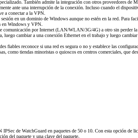
specializado. También admite la integración con otros proveedores de M
ente ante una interrupción de la conexión. Incluso cuando el dispositi
ve a conectar a la VPN.
 sesión en un dominio de Windows aunque no estén en la red. Para facil
sión en Windows y VPN.
o de comunicación por Internet (LAN/WLAN/3G/4G) a otro sin perder la
a, luego cambiar a una conexión Ethernet en el trabajo y luego cambiar
des fiables reconoce si una red es segura o no y establece las configura
esas, como tiendas minoristas o quioscos en centros comerciales, que de
N IPSec de WatchGuard en paquetes de 50 o 10. Con esta opción de lic
ción del paquete y una clave del paquete.