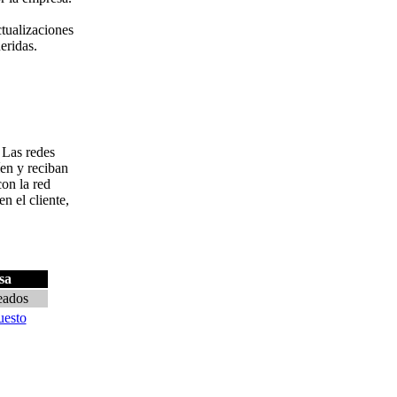
ctualizaciones
eridas.
 Las redes
íen y reciban
on la red
 el cliente,
sa
eados
uesto