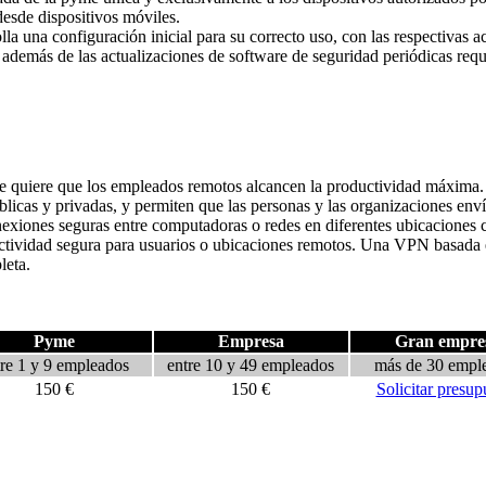
desde dispositivos móviles.
lla una configuración inicial para su correcto uso, con las respectivas a
además de las actualizaciones de software de seguridad periódicas requ
 se quiere que los empleados remotos alcancen la productividad máxima.
licas y privadas, y permiten que las personas y las organizaciones env
exiones seguras entre computadoras o redes en diferentes ubicaciones c
tividad segura para usuarios o ubicaciones remotos. Una VPN basada en
leta.
Pyme
Empresa
Gran empre
tre 1 y 9 empleados
entre 10 y 49 empleados
más de 30 empl
150 €
150 €
Solicitar presup